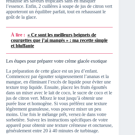
rehausse les saveurs tropicales sans en masquer
l’essence. Enfin, 2 cuillères à soupe de jus de citron vert
apporteront un équilibre parfait, tout en rehaussant le
goût de la glace.
À lire :
« Ce sont les meilleurs beignets de
courgettes que j’ai mangés » : ma recette simple
et bluffante
Les étapes pour préparer votre crème glacée exotique
La préparation de cette glace est un jeu d’enfant.
Commencez par égoutter soigneusement l’ananas et la
mangue, en éliminant l’excès de liquide pour éviter une
texture trop liquide. Ensuite, placez les fruits égouttés
dans un mixer avec le lait de coco, le sucre de coco et le
jus de citron vert. Mixez le tout jusqu’à obtenir une
purée lisse et homogène. Si vous préférez une texture
légèrement granuleuse, vous pouvez mixer un peu
moins. Une fois le mélange prêt, versez-le dans votre
sorbetière. Suivez les instructions spécifiques de votre
appareil pour obtenir une texture crémeuse et onctueuse,
généralement entre 20 à 40 minutes de turbinage.